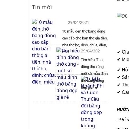
Tin mới
29/04/2021
10 mẫu đèn thờ bằng đồng
cao cấp cho bàn thờ gia tiên,
nhà thờ họ, đình, chùa, điện,
29/04/2021
✔ Gia
miếu
✔ Miễ
Tìm hiểu đỉnh
đồng thờ cúng -
✔ Hỗ 
một số mẫu đỉnh
✔ Sản
thờ bằng đồng
✔ Thư
đẹp giá rẻ
✔ Cam
HƯỚN
- Để 