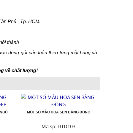
Tân Phú - Tp. HCM.
nội thành
ược đóng gói cẩn thận theo từng mặt hàng và
g về chất lượng!
 NGŨ
MỘT SỐ MẪU HOA SEN BẰNG ĐỒNG
Mã sp: DTD103