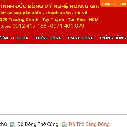
Trang chủ
Giới
|
 TNHH ĐÚC ĐỒNG MỸ NGHỆ HOÀNG GIA
ắc: 66 Nguyễn Xiển - Thanh Xuân - Hà Nội
879 Trường Chinh - Tây Thạnh - Tân Phú - HCM
0912 417 168
0971 401 879
 thoại:
-
ƯƠNG - LỌ HOA
TƯỢNG ĐỒNG
TRANH ĐỒNG
TRỐNG ĐỒNG
chủ
Đồ Đồng Thờ Cúng
Đồ Thờ Bằng Đồng