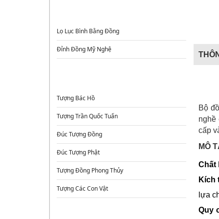
ĐỈNH ĐỒNG - LƯ HƯƠNG - LỌ HOA
Lọ Lục Bình Bằng Đồng
Đỉnh Đồng Mỹ Nghệ
THÔN
TƯỢNG ĐỒNG
Tượng Bác Hồ
Bộ đ
Tượng Trần Quốc Tuấn
nghề 
cấp v
Đúc Tượng Đồng
MÔ T
Đúc Tượng Phật
Chất l
Tượng Đồng Phong Thủy
Kích 
Tượng Các Con Vật
lựa c
Quy c
TRANH ĐỒNG