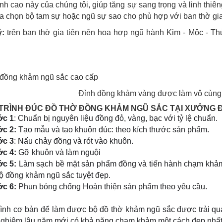
ỉnh cao này của chúng tôi, giúp tăng sự sang trọng và linh thi
ựa chọn bộ tam sự hoặc ngũ sự sao cho phù hợp với ban thờ gia
ý:
trên ban thờ gia tiên nên hoa hợp ngũ hành Kim - Mộc - Th
Đỉnh đồng khảm vàng được làm vô cùng 
TRÌNH ĐÚC ĐỒ THỜ ĐỒNG KHẢM NGŨ SẮC TẠI XƯỞNG 
c 1
: Chuẩn bị nguyên liệu đồng đỏ, vàng, bạc với tỷ lệ chuẩn.
c 2:
Tạo mẫu và tạo khuôn đúc: theo kích thước sản phẩm.
c 3
: Nấu chảy đồng và rót vào khuôn.
c 4:
Gỡ khuôn và làm nguội
c 5:
Làm sạch bề mặt sản phẩm đồng và tiến hành chạm khảm 
ộ đồng khảm ngũ sắc tuyệt đẹp.
c 6:
Phun bóng chống Hoàn thiện sản phẩm theo yêu cầu.
rình cơ bản để làm được bộ đồ thờ khảm ngũ sắc được trải qu
nghiệm lâu năm mới có khả năng chạm khảm một cách đẹp nhất,