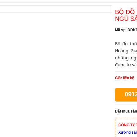
BỘ ĐỒ
NGŨ S
Mã sp: DDK
Bộ đồ thờ
Hoàng Gia
những ngư
được tư vấ
Giá: liên hệ
091
Đặt mua sản
CÔNG TY 
Xưởng sản 