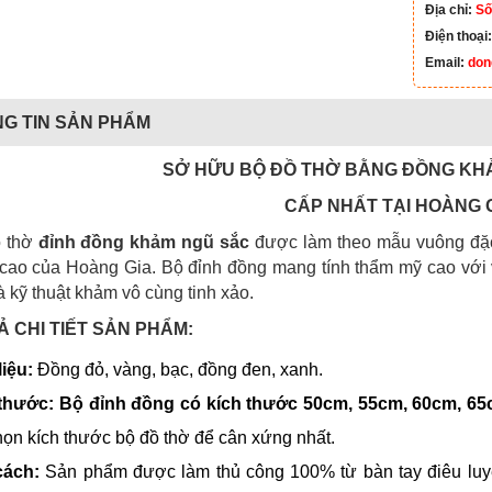
Địa chỉ:
Số
Điện thoại
Email:
don
G TIN SẢN PHẨM
SỞ HỮU BỘ ĐỒ THỜ BẰNG ĐỒNG KH
CẤP NHẤT TẠI HOÀNG 
ồ thờ
đỉnh đồng khảm ngũ sắc
được làm theo mẫu vuông đặc
cao của Hoàng Gia. Bộ đỉnh đồng mang tính thẩm mỹ cao với 
à kỹ thuật khảm vô cùng tinh xảo.
Ả CHI TIẾT SẢN PHẨM:
iệu: 
Đồng đỏ, vàng, bạc, đồng đen, xanh. 
thước: Bộ đỉnh đồng có kích thước 50cm, 55cm, 60cm, 65
họn kích thước bộ đồ thờ để cân xứng nhất. 
ách: 
Sản phẩm được làm thủ công 100% từ bàn tay điêu luy