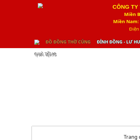
CÔNG TY
Miền B
Miền Nam: 
Điện
ĐỒ ĐỒNG THỜ CÚNG
ĐỈNH ĐỒNG - LƯ H
QUÀ TẶNG
Trang 