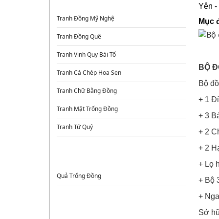
Yên -
Tranh Đồng Mỹ Nghệ
Mục đ
Tranh Đồng Quê
Tranh Vinh Quy Bái Tổ
BỘ Đ
Tranh Cá Chép Hoa Sen
Bộ đồ
Tranh Chữ Bằng Đồng
​+ 1 
Tranh Mặt Trống Đồng
+ 3 B
Tranh Tứ Quý
+ 2 C
+ 2 H
TRỐNG ĐỒNG
+ Lọ 
Quả Trống Đồng
+ Bộ 
+ Nga
ĐỒ ĐỒNG PHONG THỦY
Sở hữ