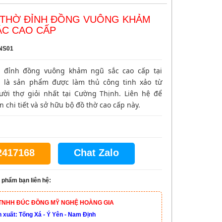
 THỜ ĐỈNH ĐỒNG VUÔNG KHẢM
ẮC CAO CẤP
NS01
 đỉnh đồng vuông khảm ngũ sắc cao cấp tại
 là sản phẩm được làm thủ công tinh xảo từ
ời thợ giỏi nhất tại Cường Thịnh. Liên hệ để
n chi tiết và sở hữu bộ đồ thờ cao cấp này.
2417168
Chat Zalo
 phẩm bạn liên hệ:
TNHH ĐÚC ĐỒNG MỸ NGHỆ HOÀNG GIA
xuất: Tống Xá - Ý Yên - Nam Định