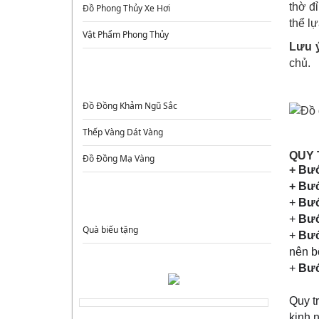
thờ đ
Đồ Phong Thủy Xe Hơi
thể l
Vật Phẩm Phong Thủy
Lưu 
chủ.
ĐỒ ĐỒNG CAO CẤP
Đồ Đồng Khảm Ngũ Sắc
Thếp Vàng Dát Vàng
QUY 
Đồ Đồng Mạ Vàng
+
Bướ
+
Bướ
QUÀ TẶNG
+
Bướ
+
Bướ
Quà biếu tặng
+
Bướ
nên b
+
Bướ
Quy t
kinh 