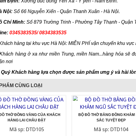
am Định:
Xưởng đúc đồng Yên Xá - Ý yên - Nam Định.
à Nội:
Số 66 Nguyễn Xiển - Quận Thanh Xuân - Hà Nội.
ồ Chí Minh:
Số 879 Trường Trinh - Phường Tây Thạnh - Quận 
ine:
0345383535/ 0834383535
 Khách hàng tại khu vực Hà Nội: MIỄN PHÍ vận chuyển khu vực 
 Khách hàng ở xa như miền Trung, miền Nam...hàng hóa sẽ đ
ận nơi
Quý Khách hàng lựa chọn được sản phẩm ưng ý và hài lòn
PHẨM CÙNG LOẠI
ĐỒ THỜ ĐỒNG VÀNG CỦA KHÁCH
BỘ ĐỒ THỜ BẰNG ĐỒNG KHẢM
HÀNG LAI CHÂU ĐẶT
SẮC TUYỆT ĐẸP
Mã sp: DTD105
Mã sp: DTD104