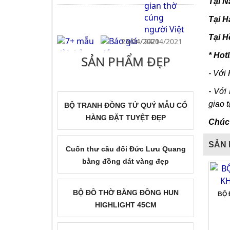
Tại N
Tại H
Tại H
25/04/2021
25/04/2021
24/04/2021
* Hotl
SẢN PHẨM ĐẸP
7+ Mẫu Hoành Phi và Cuốn
7+ mẫu đài thờ bằng đồng
Báo giá đúc
Thư Câu đối bằng đồng đẹp
đẹp giá rẻ cho bàn thờ gia
chuông đồng,
- Với
trong không gian thờ cúng
tiên, nhà thờ họ, đình chùa
chuông nhà thờ
- Với
người Việt
uy tín chất lượng
giao t
BỘ TRANH ĐỒNG TỨ QUÝ MẪU CỔ
HÀNG ĐẶT TUYỆT ĐẸP
Chúc 
21/04/2021
SẢN 
Cuốn thư câu đối Đức Lưu Quang
Tổng hợp mẫu chân nến
bằng đồng dát vàng đẹp
đồng thờ cúng đẹp giá rẻ
BỘ ĐỒ THỜ BẰNG ĐỒNG HUN
BỘ 
HIGHLIGHT 45CM