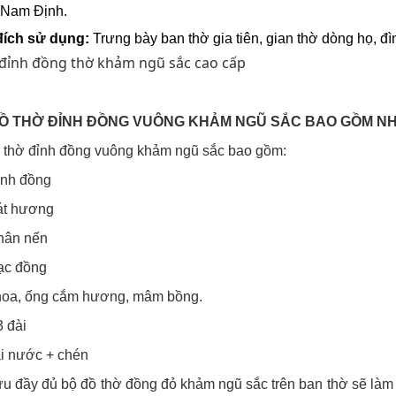
 Nam Định. 
ích sử dụng:
 Trưng bày ban thờ gia tiên, gian thờ dòng họ, đì
Ồ THỜ ĐỈNH ĐỒNG VUÔNG KHẢM NGŨ SẮC BAO GỒM N
 thờ đỉnh đồng vuông khảm ngũ sắc bao gồm:
Đỉnh đồng
át hương
hân nến
ạc đồng
hoa, ống cắm hương, mâm bồng.
3 đài
i nước + chén
u đầy đủ bộ đồ thờ đồng đỏ khảm ngũ sắc trên ban thờ sẽ làm 