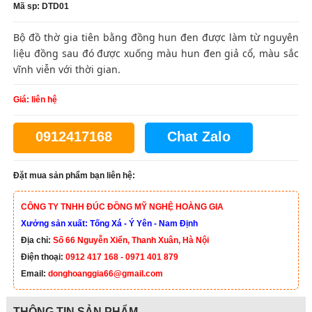
Mã sp: DTD01
Bộ đồ thờ gia tiên bằng đồng hun đen được làm từ nguyên
liệu đồng sau đó được xuống màu hun đen giả cổ, màu sắc
vĩnh viễn với thời gian.
Giá: liên hệ
0912417168
Chat Zalo
Đặt mua sản phẩm bạn liên hệ:
CÔNG TY TNHH ĐÚC ĐỒNG MỸ NGHỆ HOÀNG GIA
Xưởng sản xuất: Tống Xá - Ý Yên - Nam Định
Địa chỉ:
Số 66 Nguyễn Xiển, Thanh Xuân, Hà Nội
Điện thoại:
0912 417 168 - 0971 401 879
Email:
donghoanggia66@gmail.com
THÔNG TIN SẢN PHẨM