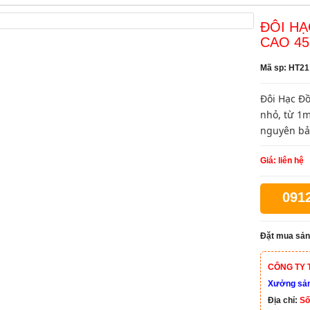
ĐÔI HẠ
CAO 4
Mã sp: HT21
Đôi Hạc Đồ
nhỏ, từ 1
nguyên bả
Giá: liên hệ
091
Đặt mua sản
CÔNG TY 
Xưởng sản 
Địa chỉ:
Số