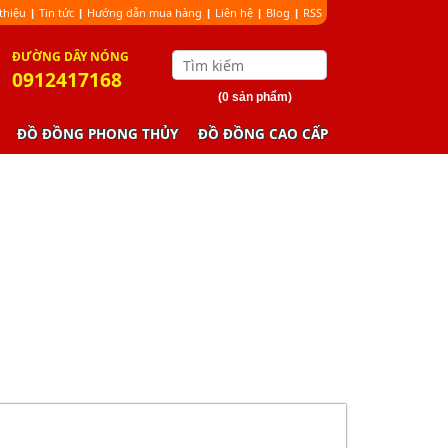
 thiệu
Tin tức
Hướng dẫn mua hàng
Liên hệ
Blog
RSS
|
|
|
|
|
ÐƯỜNG DÂY NÓNG
0912417168
(0 sản phẩm)
ĐỒ ĐỒNG PHONG THỦY
ĐỒ ĐỒNG CAO CẤP