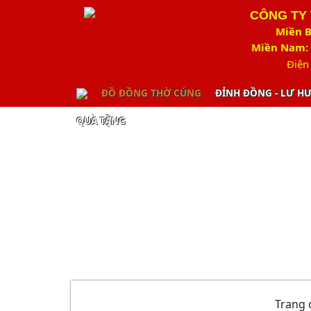
CÔNG TY
Miền B
Miền Nam: 
Điện
ĐỒ ĐỒNG THỜ CÚNG
ĐỈNH ĐỒNG - LƯ H
QUÀ TẶNG
Trang 