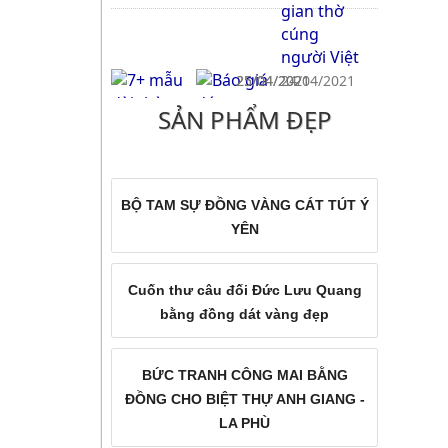
25/04/2021
25/04/2021
24/04/2021
SẢN PHẨM ĐẸP
7+ Mẫu Hoành Phi và Cuốn
7+ mẫu đài thờ bằng đồng
Báo giá đúc
Thư Câu đối bằng đồng đẹp
đẹp giá rẻ cho bàn thờ gia
chuông đồng,
trong không gian thờ cúng
tiên, nhà thờ họ, đình chùa
chuông nhà thờ
người Việt
uy tín chất lượng
BỘ TAM SỰ ĐỒNG VÀNG CÁT TÚT Ý
YÊN
21/04/2021
Cuốn thư câu đối Đức Lưu Quang
Tổng hợp mẫu chân nến
bằng đồng dát vàng đẹp
đồng thờ cúng đẹp giá rẻ
BỨC TRANH CÔNG MAI BẰNG
ĐỒNG CHO BIỆT THỰ ANH GIANG -
LA PHÙ