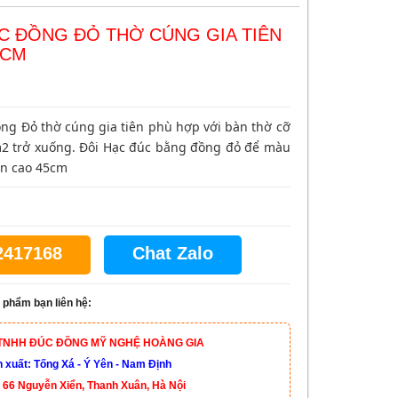
C ĐỒNG ĐỎ THỜ CÚNG GIA TIÊN
5CM
ng Đỏ thờ cúng gia tiên phù hợp với bàn thờ cỡ
m2 trở xuống. Đôi Hạc đúc bằng đồng đỏ để màu
n cao 45cm
2417168
Chat Zalo
 phẩm bạn liên hệ:
TNHH ĐÚC ĐỒNG MỸ NGHỆ HOÀNG GIA
xuất: Tống Xá - Ý Yên - Nam Định
 66 Nguyễn Xiển, Thanh Xuân, Hà Nội