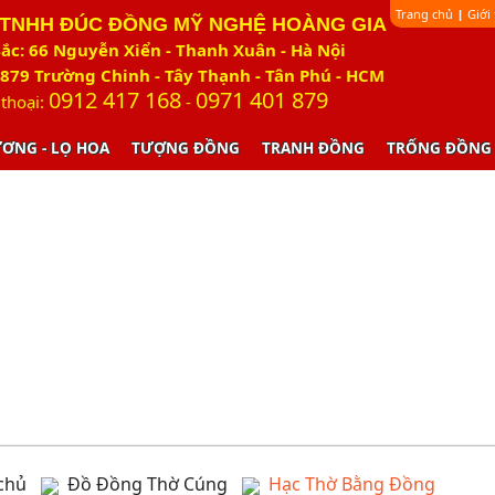
Trang chủ
Giới
|
 TNHH ĐÚC ĐỒNG MỸ NGHỆ HOÀNG GIA
ắc: 66 Nguyễn Xiển - Thanh Xuân - Hà Nội
879 Trường Chinh - Tây Thạnh - Tân Phú - HCM
0912 417 168
0971 401 879
 thoại:
-
ƯƠNG - LỌ HOA
TƯỢNG ĐỒNG
TRANH ĐỒNG
TRỐNG ĐỒNG
chủ
Đồ Đồng Thờ Cúng
Hạc Thờ Bằng Đồng