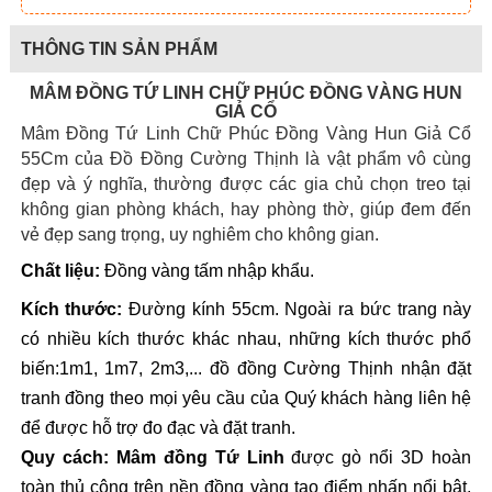
THÔNG TIN SẢN PHẨM
MÂM ĐỒNG TỨ LINH CHỮ PHÚC ĐỒNG VÀNG HUN
GIẢ CỔ
Mâm Đồng Tứ Linh Chữ Phúc Đồng Vàng Hun Giả Cổ
55Cm của Đồ Đồng Cường Thịnh là vật phẩm vô cùng
đẹp và ý nghĩa, thường được các gia chủ chọn treo tại
không gian phòng khách, hay phòng thờ, giúp đem đến
vẻ đẹp sang trọng, uy nghiêm cho không gian.
Chất liệu:
 Đồng vàng tấm nhập khẩu. 
Kích thước:
 Đường kính 55cm. Ngoài ra bức trang này 
có nhiều kích thước khác nhau, những kích thước phổ 
biến:1m1, 1m7, 2m3,... đồ đồng Cường Thịnh nhận đặt 
tranh đồng theo mọi yêu cầu của Quý khách hàng liên hệ 
để được hỗ trợ đo đạc và đặt tranh. 
Quy cách:
Mâm đồng Tứ Linh
 được gò nổi 3D hoàn 
toàn thủ công trên nền đồng vàng tạo điểm nhấn nổi bật, 