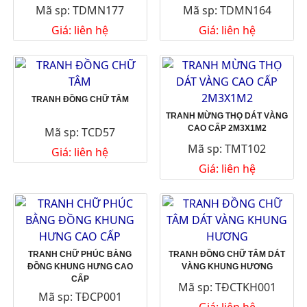
Mã sp: TDMN177
Mã sp: TDMN164
Giá: liên hệ
Giá: liên hệ
TRANH ĐỒNG CHỮ TÂM
TRANH MỪNG THỌ DÁT VÀNG
CAO CẤP 2M3X1M2
Mã sp: TCD57
Mã sp: TMT102
Giá: liên hệ
Giá: liên hệ
TRANH CHỮ PHÚC BẰNG
TRANH ĐỒNG CHỮ TÂM DÁT
ĐỒNG KHUNG HƯNG CAO
VÀNG KHUNG HƯƠNG
CẤP
Mã sp: TĐCTKH001
Mã sp: TĐCP001