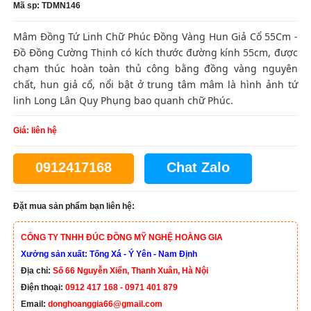
Mã sp: TDMN146
Mâm Đồng Tứ Linh Chữ Phúc Đồng Vàng Hun Giả Cổ 55Cm -
Đồ Đồng Cường Thịnh có kích thước đường kính 55cm, được
chạm thúc hoàn toàn thủ công bằng đồng vàng nguyên
chất, hun giả cổ, nổi bật ở trung tâm mâm là hình ảnh tứ
linh Long Lân Quy Phụng bao quanh chữ Phúc.
Giá: liên hệ
0912417168
Chat Zalo
Đặt mua sản phẩm bạn liên hệ:
CÔNG TY TNHH ĐÚC ĐỒNG MỸ NGHỆ HOÀNG GIA
Xưởng sản xuất: Tống Xá - Ý Yên - Nam Định
Địa chỉ:
Số 66 Nguyễn Xiển, Thanh Xuân, Hà Nội
Điện thoại:
0912 417 168 - 0971 401 879
Email:
donghoanggia66@gmail.com