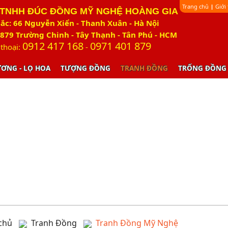
Trang chủ
Giới
|
 TNHH ĐÚC ĐỒNG MỸ NGHỆ HOÀNG GIA
ắc: 66 Nguyễn Xiển - Thanh Xuân - Hà Nội
879 Trường Chinh - Tây Thạnh - Tân Phú - HCM
0912 417 168
0971 401 879
 thoại:
-
ƯƠNG - LỌ HOA
TƯỢNG ĐỒNG
TRANH ĐỒNG
TRỐNG ĐỒNG
chủ
Tranh Đồng
Tranh Đồng Mỹ Nghệ