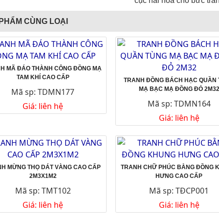
cục hài hòa cho bức tra
PHẨM CÙNG LOẠI
H MÃ ĐÁO THÀNH CÔNG ĐỒNG MẠ
TAM KHÍ CAO CẤP
TRANH ĐỒNG BÁCH HẠC QUẦN
MẠ BẠC MẠ ĐỒNG ĐỎ 2M3
Mã sp: TDMN177
Mã sp: TDMN164
Giá: liên hệ
Giá: liên hệ
H MỪNG THỌ DÁT VÀNG CAO CẤP
TRANH CHỮ PHÚC BẰNG ĐỒNG 
2M3X1M2
HƯNG CAO CẤP
Mã sp: TMT102
Mã sp: TĐCP001
Giá: liên hệ
Giá: liên hệ