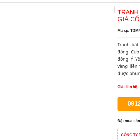
TRANH 
GIẢ CỔ
Mã sp: TDM
Tranh bát
đồng Cườ
đồng Ý Yê
vàng liền
được phun
Giá: liên hệ
091
Đặt mua sản
CÔNG TY 