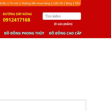
 thiệu
Tin tức
Hướng dẫn mua hàng
Liên hệ
Blog
RSS
|
|
|
|
|
ÐƯỜNG DÂY NÓNG
0912417168
(0 sản phẩm)
ĐỒ ĐỒNG PHONG THỦY
ĐỒ ĐỒNG CAO CẤP