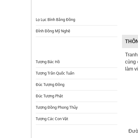
ĐỈNH ĐỒNG - LƯ HƯƠNG - LỌ HOA
Lọ Lục Bình Bằng Đồng
Đỉnh Đồng Mỹ Nghệ
THÔN
TƯỢNG ĐỒNG
Tranh
Tượng Bác Hồ
cùng 
làm v
Tượng Trần Quốc Tuấn
Đúc Tượng Đồng
Đúc Tượng Phật
Tượng Đồng Phong Thủy
Tượng Các Con Vật
Đườn
TRANH ĐỒNG