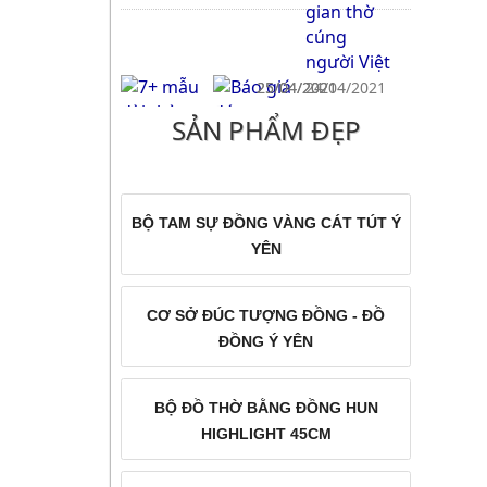
25/04/2021
25/04/2021
24/04/2021
SẢN PHẨM ĐẸP
7+ Mẫu Hoành Phi và Cuốn
7+ mẫu đài thờ bằng đồng
Báo giá đúc
Thư Câu đối bằng đồng đẹp
đẹp giá rẻ cho bàn thờ gia
chuông đồng,
trong không gian thờ cúng
tiên, nhà thờ họ, đình chùa
chuông nhà thờ
người Việt
uy tín chất lượng
BỘ TAM SỰ ĐỒNG VÀNG CÁT TÚT Ý
YÊN
21/04/2021
CƠ SỞ ĐÚC TƯỢNG ĐỒNG - ĐỒ
Tổng hợp mẫu chân nến
ĐỒNG Ý YÊN
đồng thờ cúng đẹp giá rẻ
BỘ ĐỒ THỜ BẰNG ĐỒNG HUN
HIGHLIGHT 45CM