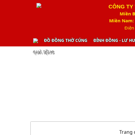
CÔNG TY
Miền B
Miền Nam: 
Điện
ĐỒ ĐỒNG THỜ CÚNG
ĐỈNH ĐỒNG - LƯ H
QUÀ TẶNG
Trang 