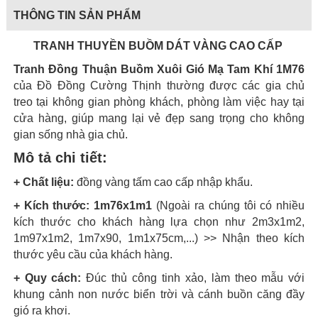
THÔNG TIN SẢN PHẨM
TRANH THUYỀN BUỒM DÁT VÀNG CAO CẤP
Tranh Đồng Thuận Buồm Xuôi Gió Mạ Tam Khí 1M76
của Đồ Đồng Cường Thịnh thường được các gia chủ
treo tại không gian phòng khách, phòng làm việc hay tại
cửa hàng, giúp mang lại vẻ đẹp sang trọng cho không
gian sống nhà gia chủ.
Mô tả chi tiết:
+ Chất liệu:
đồng vàng tấm cao cấp nhập khẩu.
+ Kích thước:
1m76x1m1
(Ngoài ra chúng tôi có nhiều
kích thước cho khách hàng lựa chọn như 2m3x1m2,
1m97x1m2, 1m7x90, 1m1x75cm,...) >> Nhận theo kích
thước yêu cầu của khách hàng.
+ Quy cách:
Đúc thủ công tinh xảo, làm theo mẫu với
khung cảnh non nước biển trời và cánh buồn căng đầy
gió ra khơi.