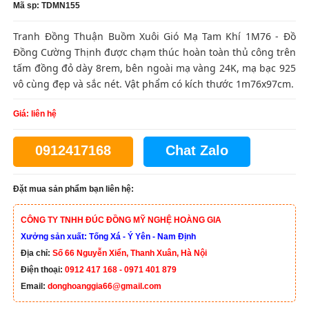
Mã sp: TDMN155
Tranh Đồng Thuận Buồm Xuôi Gió Mạ Tam Khí 1M76 - Đồ
Đồng Cường Thịnh được chạm thúc hoàn toàn thủ công trên
tấm đồng đỏ dày 8rem, bên ngoài mạ vàng 24K, mạ bạc 925
vô cùng đẹp và sắc nét. Vật phẩm có kích thước 1m76x97cm.
Giá: liên hệ
0912417168
Chat Zalo
Đặt mua sản phẩm bạn liên hệ:
CÔNG TY TNHH ĐÚC ĐỒNG MỸ NGHỆ HOÀNG GIA
Xưởng sản xuất: Tống Xá - Ý Yên - Nam Định
Địa chỉ:
Số 66 Nguyễn Xiển, Thanh Xuân, Hà Nội
Điện thoại:
0912 417 168 - 0971 401 879
Email:
donghoanggia66@gmail.com