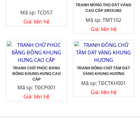
TRANH MỪNG THỌ DÁT VÀNG
CAO CẤP 2M3X1M2
Mã sp: TCD57
Mã sp: TMT102
Giá: liên hệ
Giá: liên hệ
TRANH CHỮ PHÚC BẰNG
TRANH ĐỒNG CHỮ TÂM DÁT
ĐỒNG KHUNG HƯNG CAO
VÀNG KHUNG HƯƠNG
CẤP
Mã sp: TĐCTKH001
Mã sp: TĐCP001
Giá: liên hệ
Giá: liên hệ