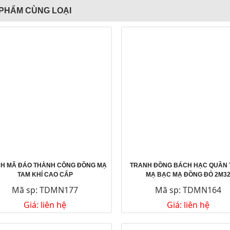
PHẨM CÙNG LOẠI
H MÃ ĐÁO THÀNH CÔNG ĐỒNG MẠ
TRANH ĐỒNG BÁCH HẠC QUẦN
TAM KHÍ CAO CẤP
MẠ BẠC MẠ ĐỒNG ĐỎ 2M3
Mã sp: TDMN177
Mã sp: TDMN164
Giá: liên hệ
Giá: liên hệ