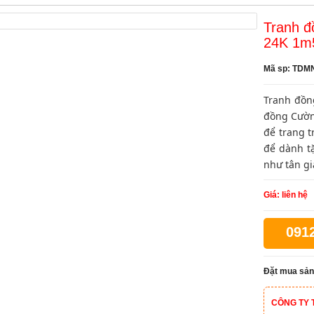
Tranh đ
24K 1m
Mã sp: TDM
Tranh đồn
đồng Cườn
để trang t
để dành t
như tân gi
Giá: liên hệ
091
Đặt mua sản
CÔNG TY 