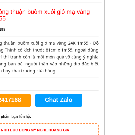
ồng thuận buồm xuôi gió mạ vàng
55
N98
g thuận buồm xuôi gió mạ vàng 24K 1m55 - Đồ
g Thịnh có kích thước 81cm x 1m55, ngoài dùng
rí thì tranh còn là một món quà vô cùng ý nghĩa
ặng bạn bè, người thân vào những dịp đặc biệt
a hay khai trương cửa hàng.
2417168
Chat Zalo
 phẩm bạn liên hệ:
TNHH ĐÚC ĐỒNG MỸ NGHỆ HOÀNG GIA