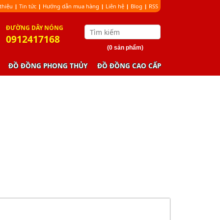
 thiệu
Tin tức
Hướng dẫn mua hàng
Liên hệ
Blog
RSS
|
|
|
|
|
ÐƯỜNG DÂY NÓNG
0912417168
(0 sản phẩm)
ĐỒ ĐỒNG PHONG THỦY
ĐỒ ĐỒNG CAO CẤP