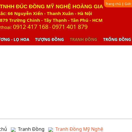
Trang chủ
Giới
|
 TNHH ĐÚC ĐỒNG MỸ NGHỆ HOÀNG GIA
ắc: 66 Nguyễn Xiển - Thanh Xuân - Hà Nội
879 Trường Chinh - Tây Thạnh - Tân Phú - HCM
0912 417 168
0971 401 879
 thoại:
-
ƯƠNG - LỌ HOA
TƯỢNG ĐỒNG
TRANH ĐỒNG
TRỐNG ĐỒNG
chủ
Tranh Đồng
Tranh Đồng Mỹ Nghệ