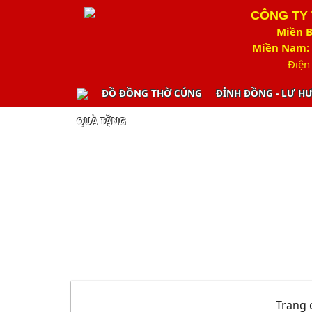
CÔNG TY
Miền B
Miền Nam: 
Điện
ĐỒ ĐỒNG THỜ CÚNG
ĐỈNH ĐỒNG - LƯ H
QUÀ TẶNG
Trang 