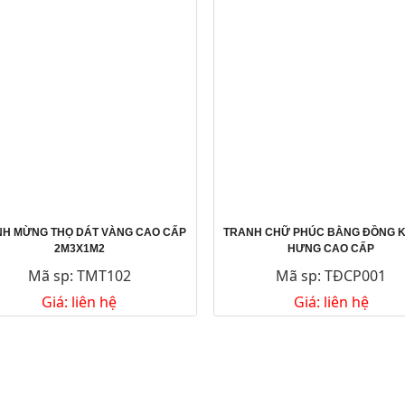
H MỪNG THỌ DÁT VÀNG CAO CẤP
TRANH CHỮ PHÚC BẰNG ĐỒNG 
2M3X1M2
HƯNG CAO CẤP
Mã sp: TMT102
Mã sp: TĐCP001
Giá: liên hệ
Giá: liên hệ