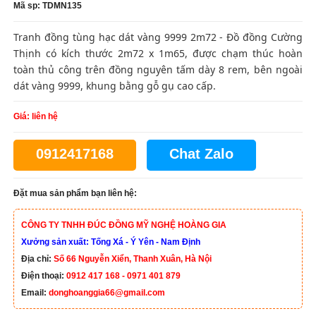
Mã sp: TDMN135
Tranh đồng tùng hạc dát vàng 9999 2m72 - Đồ đồng Cường
Thịnh có kích thước 2m72 x 1m65, được chạm thúc hoàn
toàn thủ công trên đồng nguyên tấm dày 8 rem, bên ngoài
dát vàng 9999, khung bằng gỗ gụ cao cấp.
Giá: liên hệ
0912417168
Chat Zalo
Đặt mua sản phẩm bạn liên hệ:
CÔNG TY TNHH ĐÚC ĐỒNG MỸ NGHỆ HOÀNG GIA
Xưởng sản xuất: Tống Xá - Ý Yên - Nam Định
Địa chỉ:
Số 66 Nguyễn Xiển, Thanh Xuân, Hà Nội
Điện thoại:
0912 417 168 - 0971 401 879
Email:
donghoanggia66@gmail.com