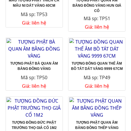
MẪU TƯỢNG PHẬT THÍCH CA
TƯỢNG PHẬT QUAN ÂM
MÂU NI DÁT VÀNG 40CM
BẰNG ĐỒNG VÀNG HUN GIẢ
CỔ
Mã sp: TP53
Mã sp: TP51
Giá: liên hệ
Giá: liên hệ
TƯỢNG PHẬT BÀ QUAN ÂM
TƯỢNG ĐỒNG QUAN THẾ ÂM
BẰNG ĐỒNG VÀNG
BỒ TÁT DÁT VÀNG 9999 67CM
Mã sp: TP50
Mã sp: TP49
Giá: liên hệ
Giá: liên hệ
TƯỢNG ĐỒNG ĐỨC PHẬT
TƯỢNG PHẬT QUAN ÂM
TRƯỜNG THỌ GIẢ CỔ 1M2
BẰNG ĐỒNG THẾP VÀNG