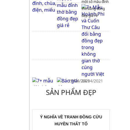
một số mẫu đỉnh
thờ bằng đồng
đẹp giá rẻ
25/04/2021
25/04/2021
24/04/2021
SẢN PHẨM ĐẸP
7+ Mẫu Hoành Phi và Cuốn
7+ mẫu đài thờ bằng đồng
Báo giá đúc
Thư Câu đối bằng đồng đẹp
đẹp giá rẻ cho bàn thờ gia
chuông đồng,
trong không gian thờ cúng
tiên, nhà thờ họ, đình chùa
chuông nhà thờ
người Việt
uy tín chất lượng
Ý NGHĨA VỀ TRANH ĐỒNG CỬU
HUYỀN THẤT TỔ