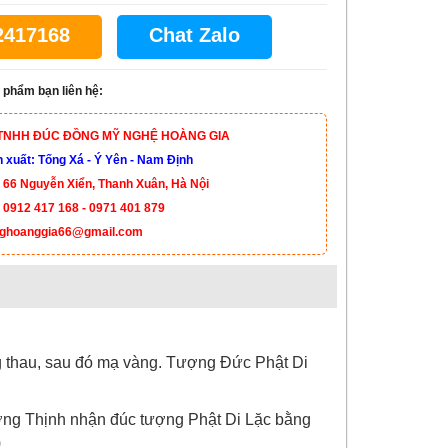
2417168
Chat Zalo
 phẩm bạn liên hệ:
TNHH ĐÚC ĐỒNG MỸ NGHỆ HOÀNG GIA
xuất: Tống Xá - Ý Yên - Nam Định
 66 Nguyễn Xiển, Thanh Xuân, Hà Nội
:
0912 417 168 - 0971 401 879
ghoanggia66@gmail.com
g thau, sau đó mạ vàng. Tượng
Đức Phật Di
ng Thịnh nhận
đúc tượng Phật Di Lặc bằng
)