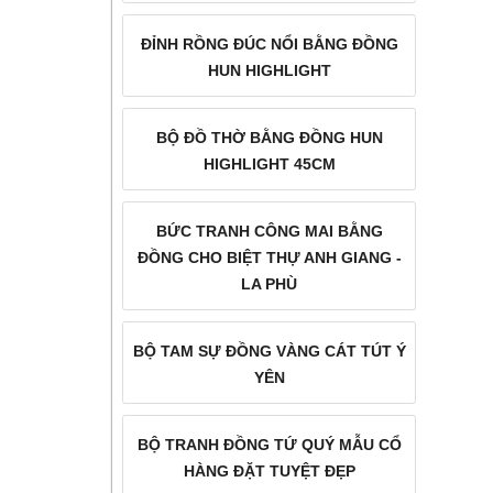
21/04/2021
ĐỈNH RỒNG ĐÚC NỔI BẰNG ĐỒNG
Tổng hợp mẫu chân nến
HUN HIGHLIGHT
đồng thờ cúng đẹp giá rẻ
BỘ ĐỒ THỜ BẰNG ĐỒNG HUN
HIGHLIGHT 45CM
BỨC TRANH CÔNG MAI BẰNG
ĐỒNG CHO BIỆT THỰ ANH GIANG -
21/04/2021
18/04/2021
18/04/2021
LA PHÙ
Báo giá chiêng đồng đúc hoa
Bộ ngũ sự bằng đồng là gì? -
Tổng hợp 10 mẫu
văn cổ truyền Tây Nguyên -
Một số mẫu bộ ngũ sự bằng
bộ tam sự bằng
BỘ TAM SỰ ĐỒNG VÀNG CÁT TÚT Ý
Chiêng đồng phong thủy
đồng đẹp giá rẻ
đồng đẹp giá rẻ
YÊN
20/09/2019
BỘ TRANH ĐỒNG TỨ QUÝ MẪU CỔ
Trống đồng – một biểu tượng
HÀNG ĐẶT TUYỆT ĐẸP
của quyền lực