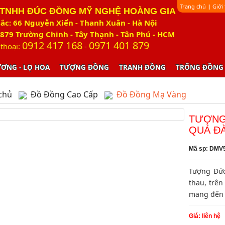
Trang chủ
Giới
|
 TNHH ĐÚC ĐỒNG MỸ NGHỆ HOÀNG GIA
ắc: 66 Nguyễn Xiển - Thanh Xuân - Hà Nội
879 Trường Chinh - Tây Thạnh - Tân Phú - HCM
0912 417 168
0971 401 879
 thoại:
-
ƯƠNG - LỌ HOA
TƯỢNG ĐỒNG
TRANH ĐỒNG
TRỐNG ĐỒNG
chủ
Đồ Đồng Cao Cấp
Đồ Đồng Mạ Vàng
TƯỢNG
QUẢ Đ
Mã sp: DMV
Tượng Đức
thau, trên
mang đến 
Giá: liên hệ