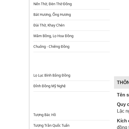
Nến Thờ, Đèn Thờ Đồng
Bát Hương, Ống Hương
Đài Thờ, Khay Chén
Mâm Bồng, Lọ Hoa Đồng
Chuông - Chiêng Đồng
ĐỈNH ĐỒNG - LƯ HƯƠNG - LỌ HOA
Lọ Lục Bình Bằng Đồng
THÔN
Đỉnh Đồng Mỹ Nghệ
Tên 
TƯỢNG ĐỒNG
Quy 
Lặc n
Tượng Bác Hồ
Kích 
Tượng Trần Quốc Tuấn
đồng 