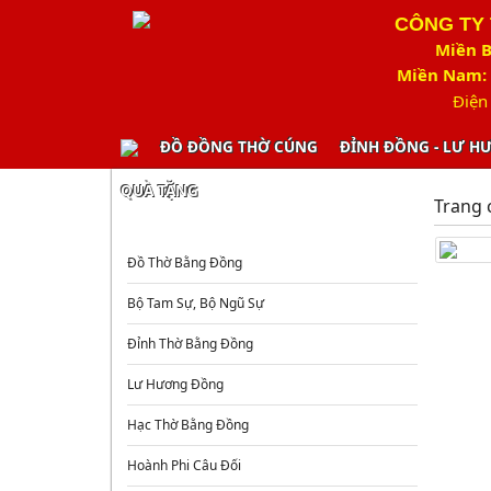
CÔNG TY
Miền B
Miền Nam: 
Điện
ĐỒ ĐỒNG THỜ CÚNG
ĐỈNH ĐỒNG - LƯ H
QUÀ TẶNG
Trang 
ĐỒ ĐỒNG THỜ CÚNG
Đồ Thờ Bằng Đồng
Bộ Tam Sự, Bộ Ngũ Sự
Đỉnh Thờ Bằng Đồng
Lư Hương Đồng
Hạc Thờ Bằng Đồng
Hoành Phi Câu Đối