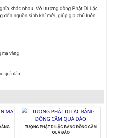
hĩa khác nhau. Với t
ượng đồng Phật Di Lặc
 đến nguồn sinh khí mới, giúp gia chủ luôn
g mạ vàng
ầm quả đào
 VÀNG
TƯỢNG PHẬT DI LẶC BẰNG ĐỒNG CẦM
QUẢ ĐÀO