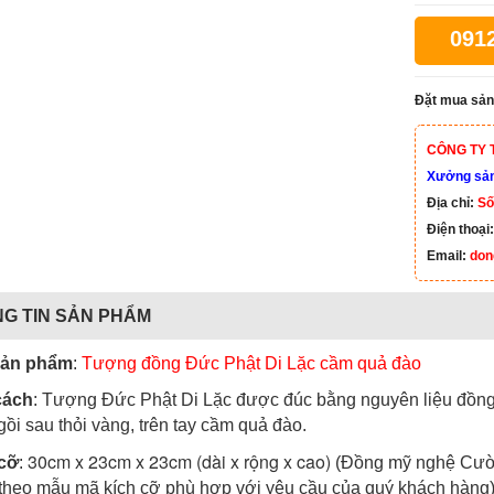
091
Đặt mua sản
CÔNG TY 
Xưởng sản 
Địa chỉ:
Số
Điện thoại
Email:
don
G TIN SẢN PHẨM
sản phẩm
:
Tượng đồng Đức Phật Di Lặc cầm quả đào
cách
: Tượng Đức Phật Di Lặc được đúc bằng nguyên liệu đồn
gồi sau thỏi vàng, trên tay cầm quả đào.
30cm x 23cm x 23cm (dài x rộng x cao)
cỡ
:
(Đồng mỹ nghệ Cườ
theo
mẫu mã kích cỡ phù hợp với yêu cầu của quý khách hàng