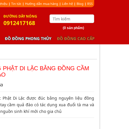
 thiệu
Tin tức
Hướng dẫn mua hàng
Liên hệ
Blog
RSS
|
|
|
|
|
ÐƯỜNG DÂY NÓNG
0912417168
(0 sản phẩm)
ĐỒ ĐỒNG PHONG THỦY
ĐỒ ĐỒNG CAO CẤP
 PHẬT DI LẶC BẰNG ĐỒNG CẦM
ÀO
53
 Phật Di Lặc được đúc bằng nguyên liệu đồng
 tay cầm quả đào có tác dụng xua đuổi tà ma và
nguồn sinh khí mới cho gia chủ