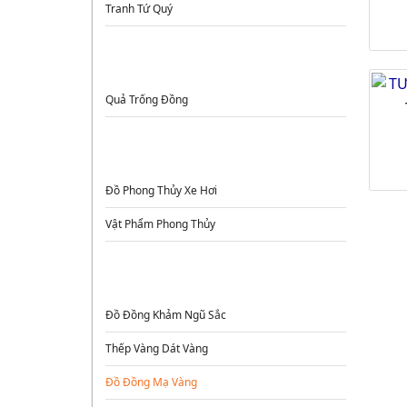
Tranh Tứ Quý
TRỐNG ĐỒNG
Quả Trống Đồng
ĐỒ ĐỒNG PHONG THỦY
Đồ Phong Thủy Xe Hơi
Vật Phẩm Phong Thủy
ĐỒ ĐỒNG CAO CẤP
Đồ Đồng Khảm Ngũ Sắc
Thếp Vàng Dát Vàng
Đồ Đồng Mạ Vàng