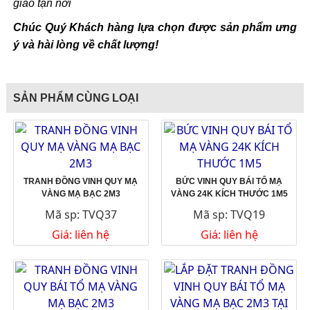
giao tận nơi
Chúc Quý Khách hàng lựa chọn được sản phẩm ưng
ý và hài lòng về chất lượng!
SẢN PHẨM CÙNG LOẠI
TRANH ĐỒNG VINH QUY MẠ
BỨC VINH QUY BÁI TỔ MẠ
VÀNG MẠ BẠC 2M3
VÀNG 24K KÍCH THƯỚC 1M5
Mã sp: TVQ37
Mã sp: TVQ19
Giá: liên hệ
Giá: liên hệ