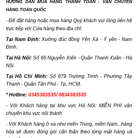
HƯỚNG DẪN MUA HÀNG THANH TOÁN - VẬN CHUYỂN
HÀNG TOÀN QUỐC
- Để đặt hàng hoặc mua hàng Quý khách vui lòng liên hệ
trực tiếp với Cửa hàng theo địa chỉ:
Tại Nam Định:
Xưởng đúc đồng Yên Xá - Ý yên - Nam
Định.
Tại Hà Nội:
Số 66 Nguyễn Xiển - Quận Thanh Xuân - Hà
Nội.
Tại Hồ Chí Minh:
Số 879 Trường Trinh - Phường Tây
Thạnh - Quận Tân Phú - Tp. HCM.
* Hotline:
0345383535/ 0834383535
- Với Khách hàng tại khu vực Hà Nội: MIỄN PHÍ vận
chuyển khu vực nội thành
- Với Khách hàng ở xa như miền Trung, miền Nam...hàng
hóa sẽ được đóng gói cẩn thận theo từng mặt hàng và