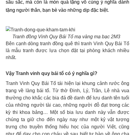
sâu sắc, mà còn là món quà tặng vô cùng ý nghĩa dành 
tặng người thân, bạn bè vào những dịp đặc biệt.  
Tranh đồng Vinh Quy Bái Tổ mạ vàng mạ bạc 2M3
Bên cạnh dòng tranh đồng quê thì tranh Vinh Quy Bái Tổ
là mẫu tranh được lựa chọn đặt tại phòng khách nhiều
nhất.
Vậy Tranh vinh quy bái tổ có ý nghĩa gì?
Tranh Vinh Quy Bái Tổ tái hiện lại khung cảnh rước ông
trạng về làng bái tổ. Từ thờ Đinh, Lý, Trần, Lê nhà vua
thường cho khắc các bia đá đề danh để lưu danh tên tuổi
của những người tài cao, những người đỗ đạt trong các
kỳ thi khoa bảng… Một số bia lưu danh này vẫn được
chúng ta giữ cho đến ngày nay như một kỷ vật tượng
trưng cho truyền thống hiếu học của người Việt, cũng
như để dạy cho con cháu về sau biết tự hào về ông cha