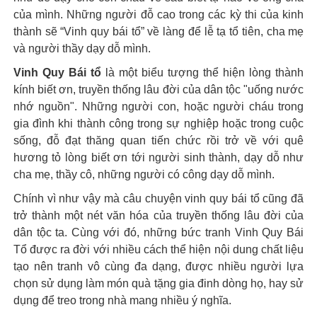
của mình. Những người đỗ cao trong các kỳ thi của kinh
thành sẽ “Vinh quy bái tổ” về làng để lễ tạ tổ tiên, cha mẹ
và người thầy dạy dỗ mình.
Vinh Quy Bái tổ
là một biểu tượng thể hiện lòng thành
kính biết ơn, truyền thống lâu đời của dân tộc "uống nước
nhớ nguồn". Những người con, hoặc người cháu trong
gia đình khi thành công trong sự nghiệp hoặc trong cuộc
sống, đỗ đạt thăng quan tiến chức rồi trở về với quê
hương tỏ lòng biết ơn tới người sinh thành, dạy dỗ như
cha mẹ, thầy cô, những người có công dạy dỗ mình.
Chính vì như vậy mà câu chuyện vinh quy bái tổ cũng đã
trở thành một nét văn hóa của truyền thống lâu đời của
dân tộc ta. Cùng với đó, những bức tranh Vinh Quy Bái
Tổ được ra đời với nhiều cách thể hiện nội dung chất liệu
tạo nên tranh vô cùng đa dạng, được nhiều người lựa
chọn sử dụng làm món quà tặng gia đinh dòng họ, hay sử
dụng để treo trong nhà mang nhiều ý nghĩa.