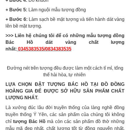
+ Bước 4:
Đổ khuôn
+ Bước 5:
Làm nguội mẫu tượng đồng
+ Bước 6:
Làm sạch bề mặt tượng và tiến hành dát vàng
lên bề mặt tượng.
>>> Liên hệ chúng tôi để có những mẫu tượng đồng
Bác Hồ dát vàng chất lượng
nhất:
0345383535/0834383535
Đường nét trên tượng đều được làm một cách tỉ mỉ, tổng
thể hài hòa, tự nhiên
LỰA CHỌN ĐẶT TƯỢNG BÁC HỒ TẠI ĐỒ ĐỒNG
HOÀNG GIA ĐỂ ĐƯỢC SỞ HỮU SẢN PHẨM CHẤT
LƯỢNG NHẤT.
Là xưởng đúc lâu đời truyền thống của làng nghề đồng
truyền thống Ý Yên, các sản phẩm của chúng tôi không
chỉ
tượng Bác Hồ
mà còn các sản phẩm đồ thờ những
mẫu mã đẹp nhất, chất lượng tốt từ đồng nguyên nhất,