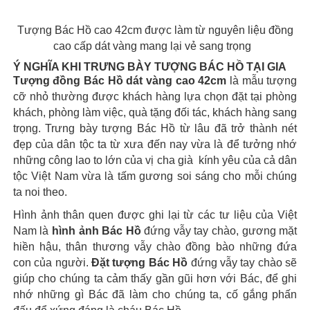
Tượng Bác Hồ cao 42cm được làm từ nguyên liệu đồng
cao cấp dát vàng mang lại vẻ sang trọng
Ý NGHĨA KHI TRƯNG BÀY TƯỢNG BÁC HỒ TẠI GIA
Tượng đồng Bác Hồ dát vàng cao 42cm
là mẫu tượng
cỡ nhỏ thường được khách hàng lựa chọn đặt tại phòng
khách, phòng làm việc, quà tặng đối tác, khách hàng sang
trọng. Trưng bày tượng Bác Hồ từ lâu đã trở thành nét
đẹp của dân tộc ta từ xưa đến nay vừa là để tưởng nhớ
những công lao to lớn của vị cha già kính yêu của cả dân
tộc Việt Nam vừa là tấm gương soi sáng cho mỗi chúng
ta noi theo.
Hình ảnh thân quen được ghi lại từ các tư liệu của Việt
Nam là
hình ảnh Bác Hồ
đứng vẫy tay chào, gương mặt
hiền hậu, thân thương vẫy chào đồng bào những đứa
con của người.
Đặt tượng Bác Hồ
đứng vẫy tay chào sẽ
giúp cho chúng ta cảm thấy gần gũi hơn với Bác, để ghi
nhớ những gì Bác đã làm cho chúng ta, cố gắng phấn