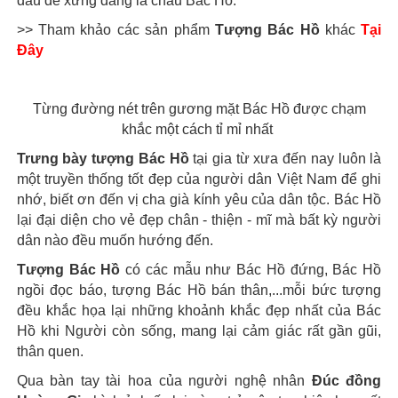
đấu để xứng đáng là cháu Bác Hồ.
>> Tham khảo các sản phẩm
Tượng Bác Hồ
khác
Tại
Đây
Từng đường nét trên gương mặt Bác Hồ được chạm
khắc một cách tỉ mỉ nhất
Trưng bày tượng Bác Hồ
tại gia từ xưa đến nay luôn là
một truyền thống tốt đẹp của người dân Việt Nam để ghi
nhớ, biết ơn đến vị cha già kính yêu của dân tộc. Bác Hồ
lại đại diện cho vẻ đẹp chân - thiện - mĩ mà bất kỳ người
dân nào đều muốn hướng đến.
Tượng Bác Hồ
có các mẫu như Bác Hồ đứng, Bác Hồ
ngồi đọc báo, tượng Bác Hồ bán thân,...mỗi bức tượng
đều khắc họa lại những khoảnh khắc đẹp nhất của Bác
Hồ khi Người còn sống, mang lại cảm giác rất gần gũi,
thân quen.
Qua bàn tay tài hoa của người nghệ nhân
Đúc đồng