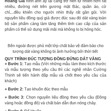
Hoàng Gia
hình ảnh ấy lại càng trở nên tự nhiên hơn rất
nhiều, đường nét trên gương mặt Bác, quần áo, cử
chỉ,...đều khiến cho người nhìn thấy rất gần gũi. Với
nguyên liệu đồng quý giá được đúc sau đó dát vàng toàn
bộ sản phẩm càng làm tăng thêm tính cao cấp của sản
phẩm có thể sử dụng mãi mãi mà không lo bị hỏng hóc.
Bên ngoài được phủ một lớp chất bảo vệ đảm bảo cho
tượng dát vàng không bị ảnh hưởng bởi thời tiết
QUY TRÌNH ĐÚC TƯỢNG ĐỒNG ĐỨNG DÁT VÀNG
+ Bước 1:
Tạo mẫu (Với những mẫu làm theo kích thước
và mẫu tượng theo yêu cầu thì các nghệ nhân Cường
Thịnh sẽ tiến hành đắp mẫu và chốt theo yêu cầu của
khách)
+ Bước 2:
Tạo khuôn đúc theo mẫu
+ Bước 3:
Chọn nguyên liệu đồng theo yêu cầu (Đồng
vàng hoặc đồng đỏ) và chất bán dẫn đun nóng chảy.