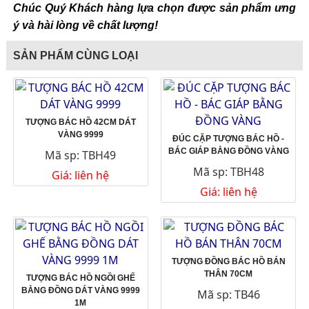
Chúc Quý Khách hàng lựa chọn được sản phẩm ưng
ý và hài lòng về chất lượng!
SẢN PHẨM CÙNG LOẠI
TƯỢNG BÁC HỒ 42CM DÁT
VÀNG 9999
ĐÚC CẶP TƯỢNG BÁC HỒ -
BÁC GIÁP BẰNG ĐỒNG VÀNG
Mã sp: TBH49
Mã sp: TBH48
Giá: liên hệ
Giá: liên hệ
TƯỢNG ĐỒNG BÁC HỒ BÁN
THÂN 70CM
TƯỢNG BÁC HỒ NGỒI GHẾ
BẰNG ĐỒNG DÁT VÀNG 9999
Mã sp: TB46
1M